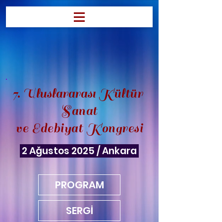
7.
U
luslararası
K
ültür
S
anat
ve
E
debiyat
K
ongresi
2 Ağustos 2025 / Ankara
PROGRAM
SERGİ